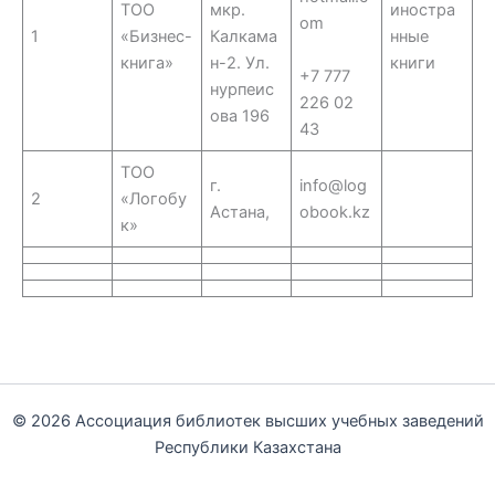
ТОО
мкр.
иностра
om
1
«Бизнес-
Калкама
нные
книга»
н-2. Ул.
книги
+7 777
нурпеис
226 02
ова 196
43
ТОО
г.
info@log
2
«Логобу
Астана,
obook.kz
к»
© 2026 Ассоциация библиотек высших учебных заведений
Республики Казахстана