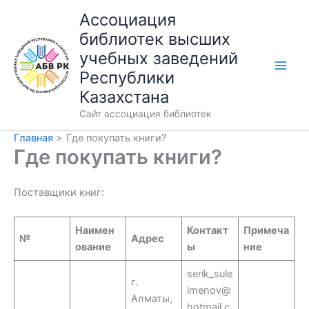
Перейти
Ассоциация
к
библиотек высших
содержимому
учебных заведений
Республики
Казахстана
Сайт ассоциация библиотек
Главная
Где покупать книги?
Где покупать книги?
Поставщики книг:
Наимен
Контакт
Примеча
№
Адрес
ование
ы
ние
serik_sule
г.
imenov@
Алматы,
hotmail.c