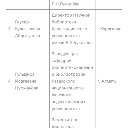
Л.Н.Гумилёва
Директор Научной
Гаухар
библиотеки
3
Куанышевна
Карагандинского
г.Караганда
Абдыгулова
университета
имени Е.А.Букетова
Заведующая
кафедрой
библиотековедения
Гульмира
и библиографии
4
Исатаевна
Казахского
г. Алматы
Нуржанова
национального
женского
педагогического
университета
Заместитель
директора