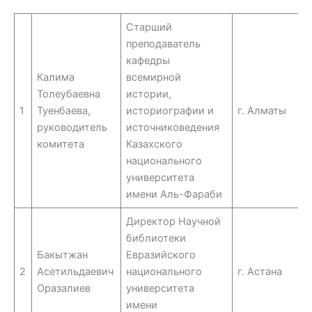
Старший
преподаватель
кафедры
Калима
всемирной
Толеубаевна
истории,
1
Туенбаева,
историографии и
г. Алматы
руководитель
источниковедения
комитета
Казахского
национального
университета
имени Аль-Фараби
Директор Научной
библиотеки
Бакытжан
Евразийского
2
Асетильдаевич
национального
г. Астана
Оразалиев
университета
имени