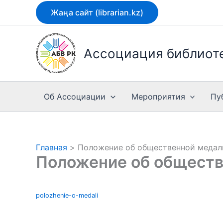
Перейти
Жаңа сайт (librarian.kz)
к
содержимому
Ассоциация библиоте
Об Ассоциации
Мероприятия
Пу
Главная
Положение об общественной медал
Положение об обществ
polozhenie-o-medali