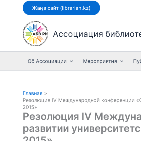
Перейти
Жаңа сайт (librarian.kz)
к
содержимому
Ассоциация библиоте
Об Ассоциации
Мероприятия
Пу
Главная
Резолюция IV Международной конференции «С
2015»
Резолюция IV Междуна
развитии университетс
2015»