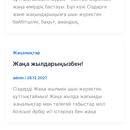
жаңа өмірдің бастауы. Бұл күні Сіздерге
және жақындарыңызға шын жүректен
бейбітшілік, бақыт, амандық,
Жаңалықтар
Жаңа жылдарыңызбен!
admin
/
28.12.2021
Сіздерді Жаңа жылмен шын жүректен
құттықтаймыз! Жаңа жылда жағымды
жаңалықтар мен телегей табыстар мол
болсын! Әрбір игі істеріңіз бен жаңа