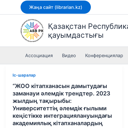
Skip
Жаңа сайт (librarian.kz)
to
content
Қазақстан Республи
қауымдастығы
Ассоциация
Видео
Конференциялар
Іс-шаралар
“ЖОО кітапханасын дамытудағы
заманауи әлемдік трендтер. 2023
жылдың тақырыбы:
Университеттің әлемдік ғылыми
кеңістікке интеграциялануындағы
академиялық кітапханалардың