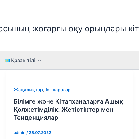
касының жоғарғы оқу орындары кі
Қазақ тілі
,
Жаңалықтар
Іс-шаралар
Білімге және Кітапханаларға Ашық
Қолжетімділік: Жетістіктер мен
Тенденциялар
admin
/
28.07.2022