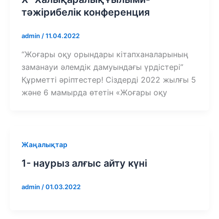
тәжірибелік конференция
admin
/
11.04.2022
“Жоғары оқу орындары кітапханаларының
заманауи әлемдік дамуындағы үрдістері”
Құрметті әріптестер! Сіздерді 2022 жылғы 5
және 6 мамырда өтетін «Жоғары оқу
Жаңалықтар
1- наурыз алғыс айту күні
admin
/
01.03.2022