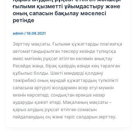
ғылыми қызметті ұйымдастыру және
оның сапасын бақылау мәселесі
ретінде
admin
/
16.08.2021
Зерттеу мақсаты. Ғылыми құжаттарды плагиатқа
автоматтандырылған тексеру кезінде түпнұсқа
емес мәтіннің рұқсат етілген көлемін анықтау
Ресейде жаңа, бірақ қазірдің өзінде кең таралған
құбылыс болды. Шекті мәндерді қолдану
тәжірибесі оның мұндай құжаттардың түпкілікті
сапасына әртүрлі жолдармен әсер етуі мүмкін
екенін көрсетеді, сондықтан ерекше назар
аударуды қажет етеді. Мақаланың мақсаты –
қарыз алудың рұқсат етілген сомасын
пайдаланудың оң және теріс салдарын зерттеу.