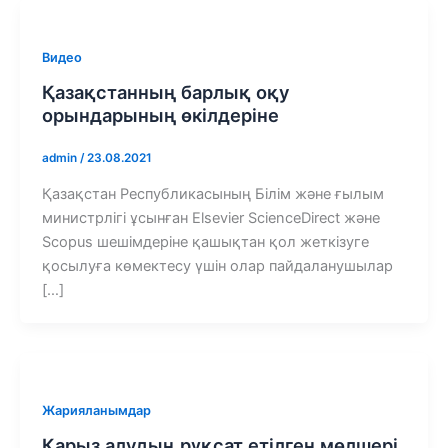
Видео
Қазақстанның барлық оқу
орындарының өкілдеріне
admin
/
23.08.2021
Қазақстан Республикасының Білім және ғылым
министрлігі ұсынған Elsevier ScienceDirect және
Scopus шешімдеріне қашықтан қол жеткізуге
қосылуға көмектесу үшін олар пайдаланушылар
[…]
Жарияланымдар
Қарыз алудың рұқсат етілген мөлшері