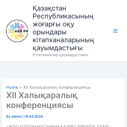
Skip
Қазақстан
to
Республикасының
content
жоғарғы оқу
орындары
кітапханаларының
қауымдастығы
Кітапханалар қауымдастығы
Home
XІI Халықаралық конференциясы
XІI Халықаралық
конференциясы
By
admin
/
19.04.2024
«ЖОО КІТАПХАНАСЫНЫҢ ҚАЗІРГІ ӘЛЕМДІК ДАМУ